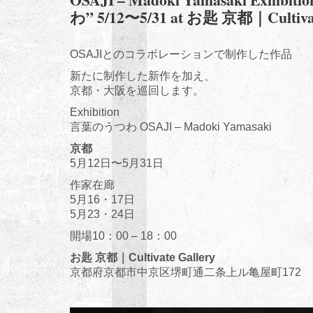
わ” 5/12〜5/31 at お匙 京都｜Cultivat
OSAJIとのコラボレーションで制作した作品
新たに制作した新作を加え、
京都・大阪を巡回します。
Exhibition
言葉のうつわ OSAJI – Madoki Yamasaki
京都
5月12日〜5月31日
作家在廊
5月16・17日
5月23・24日
開場10：00 – 18：00
お匙 京都｜Cultivate Gallery
京都府京都市中京区堺町通二条上ル亀屋町172