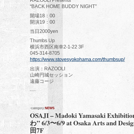
RAZOOLI Presents
“BACK HOME BUDDY NIGHT”
開場18：00
開演19：00
当日2000yen
Thumbs Up
横浜市西区南幸2-1-22 3F
045-314-8705
https://www.stovesyokohama.com/thumbsup/
出演：RAZOOLI
山崎円城セッション
遠藤コージ
-category:
NEWS
OSAJI – Madoki Yamasaki Exhib
わ” 6/3〜6/9 at Osaka Arts and D
田7F