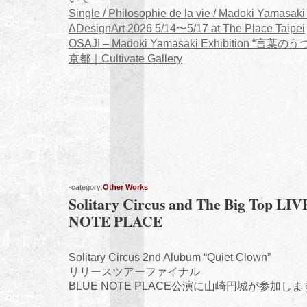
Single / Philosophie de la vie / Madoki Yamasaki
ΔDesignArt 2026 5/14〜5/17 at The Place Taipei
OSAJI – Madoki Yamasaki Exhibition “言葉のう
京都｜Cultivate Gallery
-category:
Other Works
Solitary Circus and The Big Top LIV
NOTE PLACE
Solitary Circus 2nd Alubum “Quiet Clown”
リリースツアーファイナル
BLUE NOTE PLACE公演に山崎円城が参加し