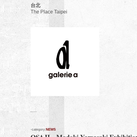
台北
The Place Taipei
-category:
NEWS
OSAJI – Madoki Yamasaki Exhib