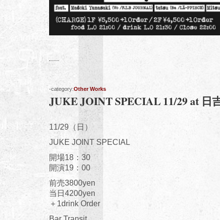
-category:
Other Works
JUKE JOINT SPECIAL 11/29 at 日吉
11/29（日）
JUKE JOINT SPECIAL
開場18：30
開演19：00
前売3800yen
当日4200yen
＋1drink Order
Bar Transit