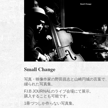
Small Change
写真・映像作家の野田昌志と山崎円城の言葉で
綴られた写真集。
F.I.B JOURNALのライブ会場にて展示。
購入することも可能です。
1冊づつしか作らない写真集。