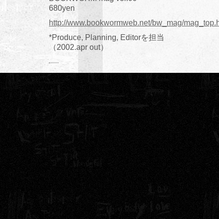
680yen
http://www.bookwormweb.net/bw_mag/mag_top.h
*Produce, Planning, Editorを担当
（2002.apr out）