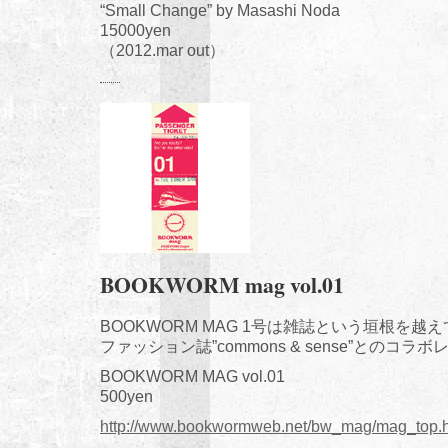
“Small Change” by Masashi Noda
15000yen
（2012.mar out）
BOOKWORM mag vol.01
BOOKWORM MAG 1号は雑誌という垣根を越
ファッション誌”commons & sense”とのコラ
BOOKWORM MAG vol.01
500yen
http://www.bookwormweb.net/bw_mag/mag_top.h