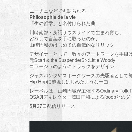
ニーチェなどでも語られる
Philosophie de la vie
「生の哲学」と名付けられた曲
川崎南部・所謂サウスサイドで生まれ育ち、
どうして言葉を手に取ったのか、
山崎円城のはじめての自伝的なリリック
デザイナーとして、数々のアートワークを手掛
元Scarf & the SuspenderSのLittle Woody
コラージュのようにトラックをデザイン
ジャズパンクやスポークワーズの先駆者として
Hip Hopに越境しはじめたような一曲
レーベルは、山崎円城が主催するOrdinary Folk R
OSAJIディレクター茂田正和によるfooopとの
5月27日配信リリース