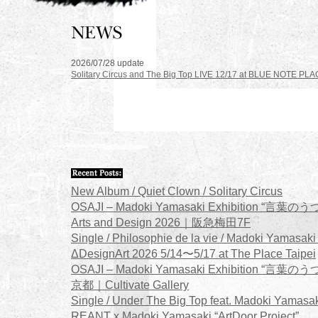
2026/07/28 update
Solitary Circus and The Big Top LIVE 12/17 at BLUE NOTE PL
New Album / Quiet Clown / Solitary Circus
OSAJI – Madoki Yamasaki Exhibition “言葉のうつ
Arts and Design 2026｜阪急梅田7F
Single / Philosophie de la vie / Madoki Yamasaki
ΔDesignArt 2026 5/14〜5/17 at The Place Taipei
OSAJI – Madoki Yamasaki Exhibition “言葉のう
京都｜Cultivate Gallery
Single / Under The Big Top feat. Madoki Yamasaki
REANT x Madoki Yamasaki “ArtDoor Project”