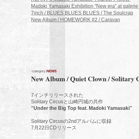
Madoki Yamasaki Exhibition “New era” at gale
7inch / BLUES BLUES BLUES / The Soulcrap
New Album / HOMEWORK #2 / Caravan
-category:
NEWS
New Album / Quiet Clown / Solitary 
7インチリリースされた
Solitary Circusと山崎円城の共作
“Under the Big Top feat. Madoki Yamasaki”
Solitary Circusの2ndアルバムに収録
7月22日CDリリース