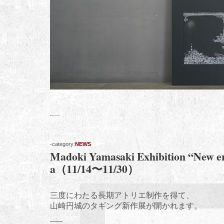
-category:
NEWS
Madoki Yamasaki Exhibition “New era
a（11/14〜11/30）
三度にわたる長期アトリエ制作を得て、
山崎円城のタギング新作展が開かれます。
—–