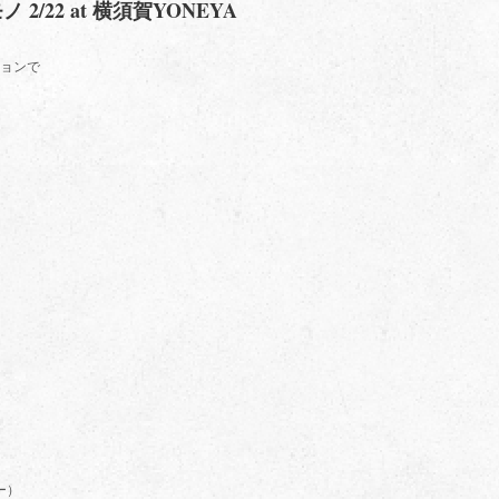
 2/22 at 横須賀YONEYA
ションで
）
）
ー）