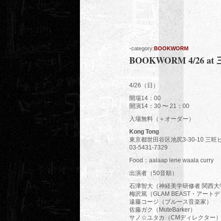
-category:
BOOKWORM
BOOKWORM 4/26 at 
4/26（日）
開場14：00
開演14：30 〜 21：00
入場無料（＋オーダー）
Kong Tong
東京都世田谷区池尻3-30-10 三旺
03-5431-7329
Food：aalaap lene waala curry
出演者（50音順）
石津智大（神経美学研修者 関西大
梅沢篤（GLAM BEAST・アート
遠藤コージ（ブルース音楽家）
佐藤ガク（MuteBarker）
サノ☆ユタカ（CMディレクター