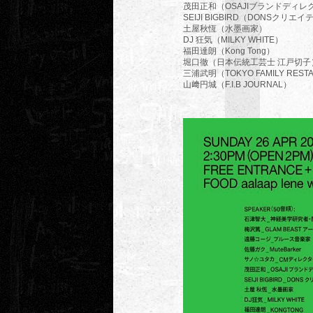
茂田正和（OSAJIブランドディレ
SEIJI BIGBIRD（DONSクリ
土屋秋恆（水墨画家）
DJ 狂気（MILKY WHITE）
福田達朗（Kong Tong）
堀口徹（日本伝統工芸士 江戸切子
三浦武明（TOKYO FAMILY REST
山﨑円城（F.I.B JOURNAL）