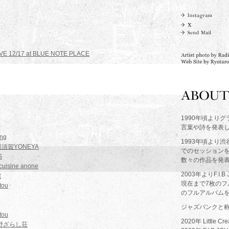
 LIVE 12/17 at BLUE NOTE PLACE
1990年頃より
言葉や詩を発表
ng
1993年頃より
 横須賀YONEYA
でのセッションを始め
S
数々の作品を発
uisine anone
2003年よりF.I
館
現在まで7枚のフ
tou
のフルアルバム
ジャズパンクと
tou
2020年 Littl
at 野ざらし荘