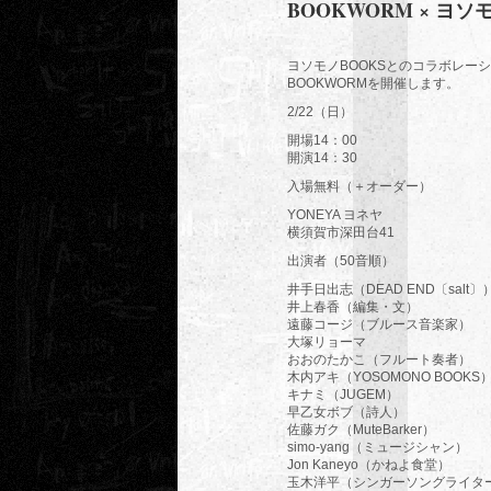
BOOKWORM × ヨソモノ
ヨソモノBOOKSとのコラボレー
BOOKWORMを開催します。
2/22（日）
開場14：00
開演14：30
入場無料（＋オーダー）
YONEYA ヨネヤ
横須賀市深田台41
出演者（50音順）
井手日出志（DEAD END〔salt〕
井上春香（編集・文）
遠藤コージ（ブルース音楽家）
大塚リョーマ
おおのたかこ（フルート奏者）
木内アキ（YOSOMONO BOOKS
キナミ（JUGEM）
早乙女ボブ（詩人）
佐藤ガク（MuteBarker）
simo-yang（ミュージシャン）
Jon Kaneyo（かねよ食堂）
玉木洋平（シンガーソングライタ