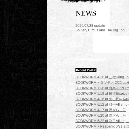
2026/07/28 update
Solitary Circus and The Big Top
BOOKWORM 4/26 at 三宿Kong To
BOOKWORM × ヨソモノ 2/22 at
BOOKWORM 12/6 at 白楽UPPER
BOOKWORM 5/19 at 横須賀spice c
BOOKWORM 4/16 at 葉山堀内会
BOOKWORM 6/12 at 取手Atlier ju-
BOOKWORM 4/17 at 野ざらし荘
BOOKWORM 6/20 at 野ざらし荘
BOOKWORM 5/22 at 取手Atlier ju-
BOOKWORM × Peacenic 6/21 