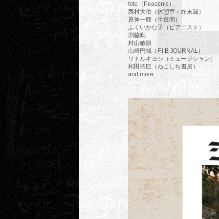
toto（Peacenic）
西村大佑（休憩室＋終末漏）
原伸一郎（半透明）
ふくいかな子（ピアニスト）
渕脇勤
村山敏朗
山崎円城（F.I.B JOURNAL）
リトルキヨシ（ミュージシャン）
和田拓巳（ねこしち書房）
and more