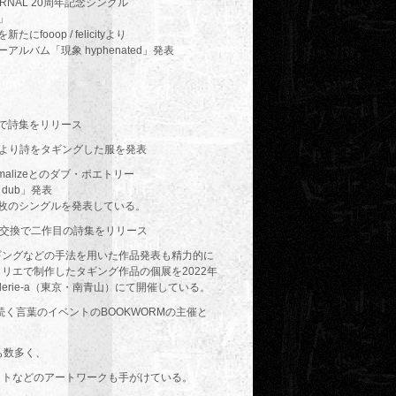
 JOURNAL 20周年記念シングル
T」
たにfooop / felicityより
アルバム「現象 hyphenated」発表
換で詩集をリリース
RATより詩をタギングした服を発表
inimalizeとのダブ・ポエトリー
n dub」発表
3枚のシングルを発表している。
等価交換で二作目の詩集をリリース
ギングなどの手法を用いた作品発表も精力的に
リエで制作したタギング作品の個展を2022年
lerie-a（東京・南青山）にて開催している。
り続く言葉のイベントのBOOKWORMの主催と
。
も数多く、
ットなどのアートワークも手がけている。