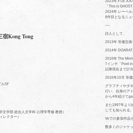
2023年 F.I.B
「This is GHOS
2024年 レーベルを新
8作目となるニュー
—-
詩人として、
三宿Kong Tong
2013年 等価交
2014年 DOA
2016年 The M
7インチ「Poet i
以降現在まで計
2016年10月 
ビル5F
グラフティやダ
行い、自身のアト
から4年続けてga
また1997年よ
しても知られる
学文学部 総合人文学科 心理学専修 教授）
ディレクター）
Voでの参加作品
数多くのジャケ
）