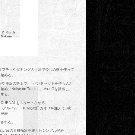
グラフティやダギングの手法で公共の壁を使って
し始める。
渋谷や横浜の路上で、 バンドセットを持ち込ん
、Noise on Trashに。Vo＋Gを担当し、
表する。
.B JOURNALをスタートさせる。
ルアルバム・TICAの武田カオリを迎えて1枚
を発表
称される。
e Creaturesの青柳拓次を迎えたシングル発表