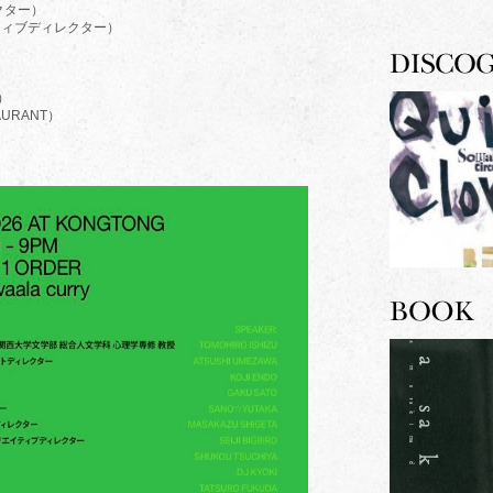
クター）
エイティブディレクター）
）
AURANT）